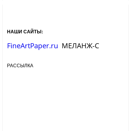
НАШИ САЙТЫ:
FineArtPaper.ru
МЕЛАНЖ-С
РАССЫЛКА
КОМПАНИЯ "МЕЛАНЖ-С"
была создана в 2001 году с целью оказания помощи рекламным
агентствам, занимающимся широкоформатной печатью, в
подборе для решения стоящих перед ними задач наиболее
подходящих к их оборудованию расходных материалов.