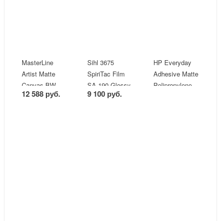
MasterLine
Sihl 3675
HP Everyday
Artist Matte
SpiriTac Film
Adhesive Matte
Canvas BW
SA 190 Glossy
Polipropylene
12 588 руб.
9 100 руб.
410gsm