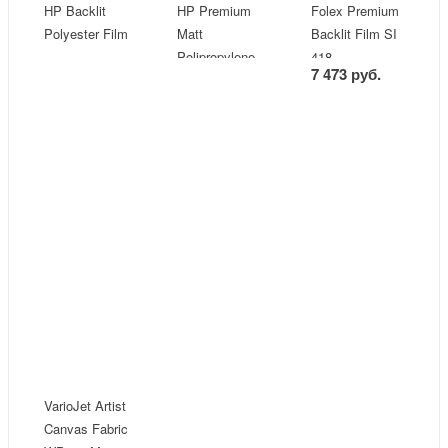
HP Backlit
HP Premium
Folex Premium
Polyester Film
Matt
Backlit Film SI
Polipropylene
418
7 473 руб.
VarioJet Artist
Canvas Fabric