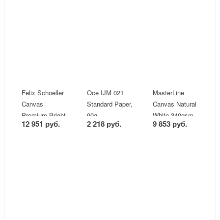
Felix Schoeller
Oce IJM 021
MasterLine
Canvas
Standard Paper,
Canvas Natural
Premium Bright
90g
White 340gsm
12 951 руб.
2 218 руб.
9 853 руб.
White 410gsm
(J45677)