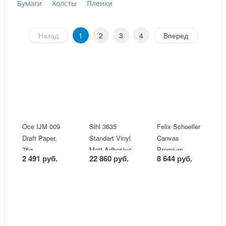
Бумаги
Холсты
Пленки
Назад
1
2
3
4
Вперед
Oce IJM 009
Sihl 3635
Felix Schoeller
Draft Paper,
Standart Vinyl
Canvas
75g
Matt Adhesive
Premium
2 491 руб.
22 860 руб.
8 644 руб.
Natural White
410gsm
(J45277)