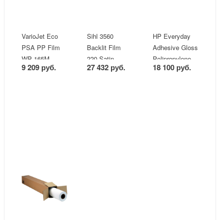
VarioJet Eco
Sihl 3560
HP Everyday
PSA PP Film
Backlit Film
Adhesive Gloss
WP 165M
220 Satin
Polipropylene
9 209 руб.
27 432 руб.
18 100 руб.