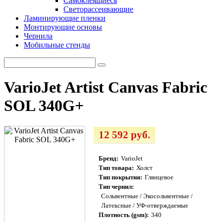
Самоклеящиеся
Светорассеивающие
Ламинирующие пленки
Монтирующие основы
Чернила
Мобильные стенды
VarioJet Artist Canvas Fabric
SOL 340G+
12 592 руб.
Бренд:
VarioJet
Тип товара:
Холст
Тип покрытия:
Глянцевое
Тип чернил:
Сольвентные / Экосольвентные /
Латексные / УФ-отверждаемые
Плотность (gsm):
340