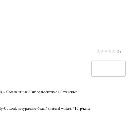
(0)
nk) / Сольвентные / Экосольвентные / Латексные
Cotton), натурально-белый (natural white). 410гр/кв.м.