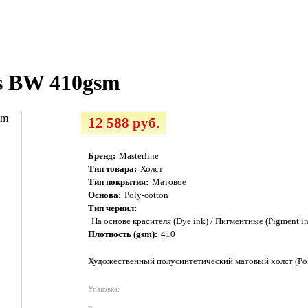
as BW 410gsm
12 588 руб.
Бренд:
Masterline
Тип товара:
Холст
Тип покрытия:
Матовое
Основа:
Poly-cotton
Тип чернил:
На основе красителя (Dye ink) / Пигментные (Pigment i
Плотность (gsm):
410
Художественный полусинтетический матовый холст (Poly-
Упаковка: